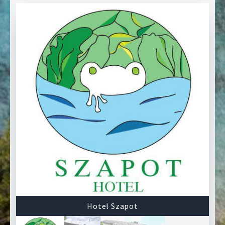
❮
❯
Hotel Szapot