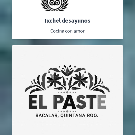
Ixchel desayunos
Cocina con amor