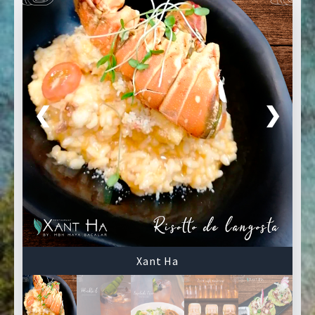
❮
❯
Xant Ha